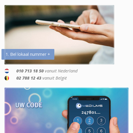
1. Bel lokaal nummer +
010 713 18 50
vanuit Nederland
02 788 12 43
vanuit België