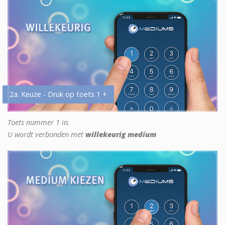
2a. Keuze - Druk op toets 1 +
Toets nummer 1 in.
U wordt verbonden met
willekeurig medium