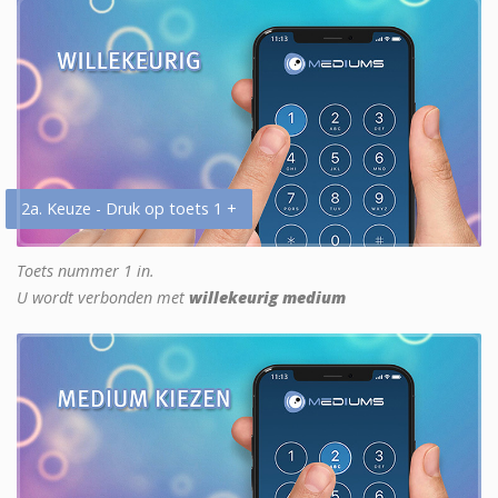
2a. Keuze - Druk op toets 1 +
Toets nummer 1 in.
U wordt verbonden met
willekeurig medium