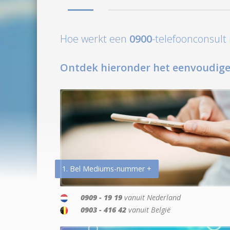
Hoe werkt een
0900
-telefoonconsul
Ontdek hieronder het eenvoudige
1. Bel Mediums-nummer +
0909 - 19 19
vanuit Nederland
0903 - 416 42
vanuit België