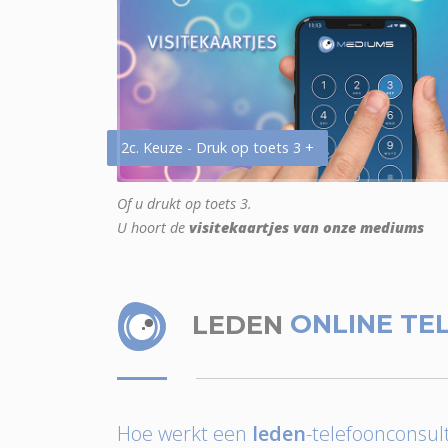
2c. Keuze - Druk op toets 3 +
Of u drukt op toets 3.
U hoort de
visitekaartjes van onze mediums
LEDEN
ONLINE TE
Hoe werkt een
leden
-telefoonconsult