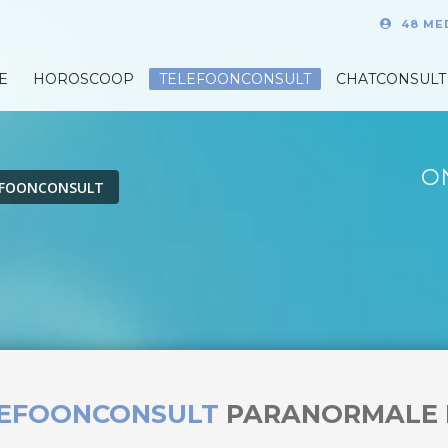
48 ME
E
HOROSCOOP
TELEFOONCONSULT
CHATCONSULT
O
EFOONCONSULT
LEFOONCONSULT
PARANORMALE 