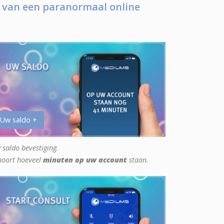
 van een paranormaal online
 Uw saldo +
 saldo bevestiging.
hoort hoeveel
minuten op uw account
staan.