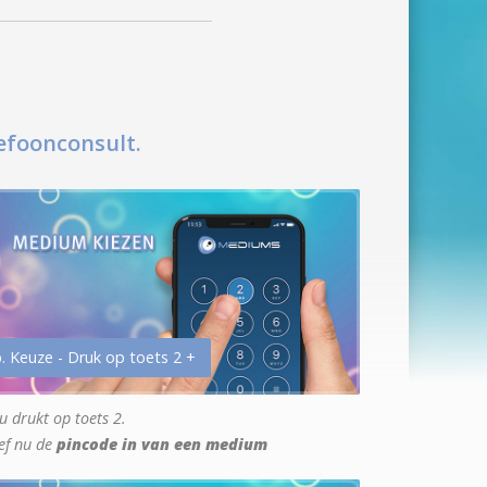
efoonconsult.
. Keuze - Druk op toets 2 +
u drukt op toets 2.
ef nu de
pincode in van een medium