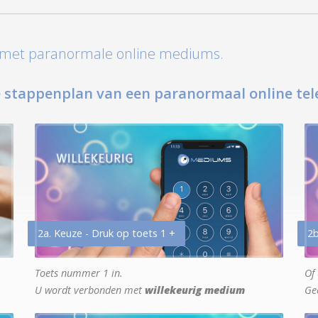
t met paranormale online mediums.
 stappenplan van een paranormaal online tel
2a. Keuze - Druk op toets 1 +
2b
Toets nummer 1 in.
Of 
U wordt verbonden met
willekeurig medium
Ge