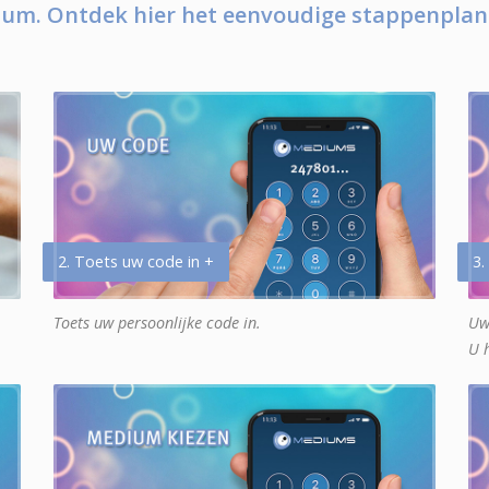
um. Ontdek hier het eenvoudige stappenplan
2. Toets uw code in +
3.
Toets uw persoonlijke code in.
Uw
U 