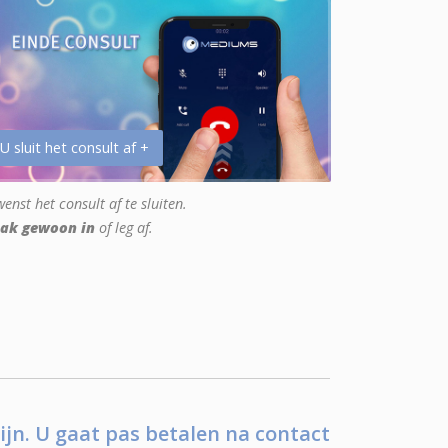
 U sluit het consult af +
enst het consult af te sluiten.
ak gewoon in
of leg af.
ijn. U gaat pas betalen na contact