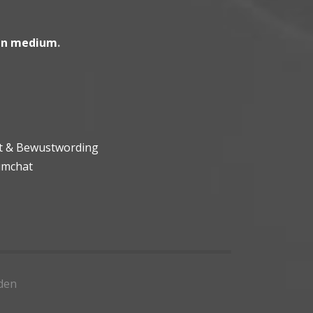
en medium
.
ht & Bewustwording
umchat
den