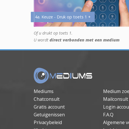
4a. Keuze - Druk op toets 1 +
Of u drukt op toets 1.
U wordt
direct verbonden met een medium
Mediums
Medium zo
Chatconsult
Mailconsult
Gratis account
Login accou
Getuigenissen
F.A.Q
Privacybeleid
Algemene v