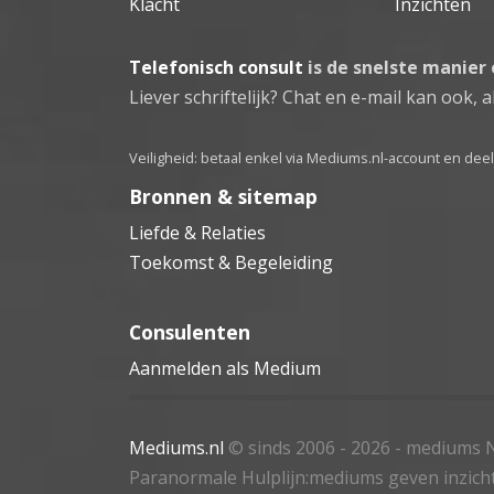
Klacht
Inzichten
Telefonisch consult
is de snelste manier
Liever schriftelijk? Chat en e-mail kan ook, al
Veiligheid: betaal enkel via Mediums.nl-account en de
Bronnen & sitemap
Liefde & Relaties
Toekomst & Begeleiding
Consulenten
Aanmelden als Medium
Mediums.nl
© sinds 2006 - 2026
- mediums N
Paranormale Hulplijn:mediums geven inzich