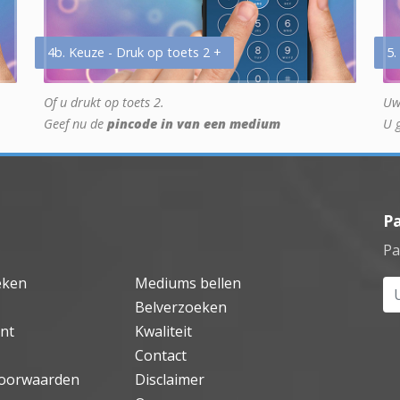
4b. Keuze - Druk op toets 2 +
5.
Of u drukt op toets 2.
Uw
Geef nu de
pincode in van een medium
U 
P
Pa
eken
Mediums bellen
Uw
Belverzoeken
nt
Kwaliteit
Contact
oorwaarden
Disclaimer