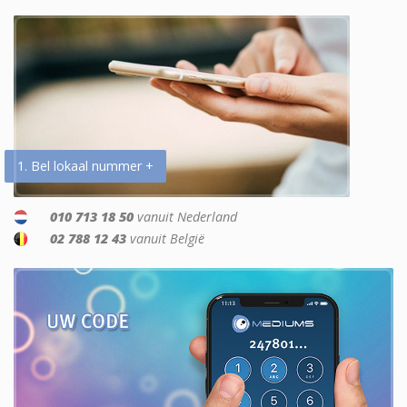
1. Bel lokaal nummer +
010 713 18 50
vanuit Nederland
02 788 12 43
vanuit België