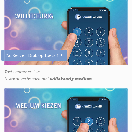
2a. Keuze - Druk op toets 1 +
Toets nummer 1 in.
U wordt verbonden met
willekeurig medium